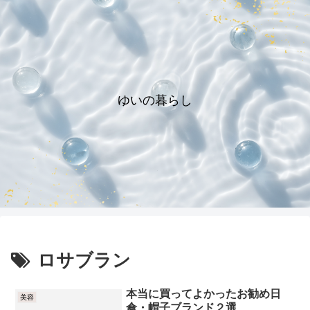
ゆいの暮らし
ロサブラン
本当に買ってよかったお勧め日
美容
傘・帽子ブランド２選