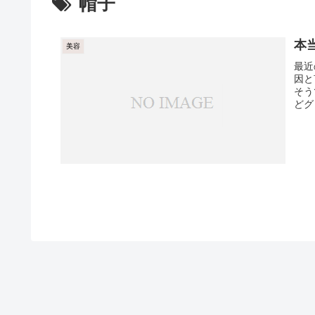
帽子
本
美容
最近
因と
そう
どグ