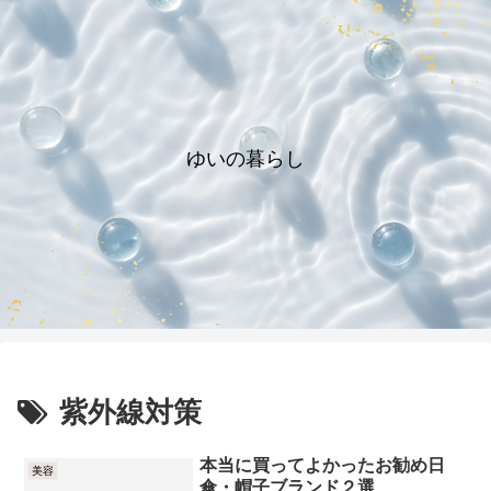
ゆいの暮らし
紫外線対策
本当に買ってよかったお勧め日
美容
傘・帽子ブランド２選